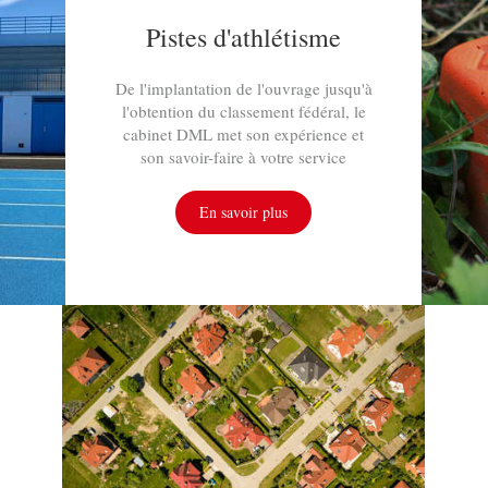
Pistes d'athlétisme
De l'implantation de l'ouvrage jusqu'à
l'obtention du classement fédéral, le
cabinet DML met son expérience et
son savoir-faire
à votre service
En savoir plus