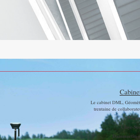
Cabin
Le cabinet DML, Géomèt
trentaine de collaborateu
Meaux
Claye-Sou
Dammartin-e