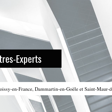
res-Experts
Roissy-en-France, Dammartin-en-Goële et Saint-Maur-d