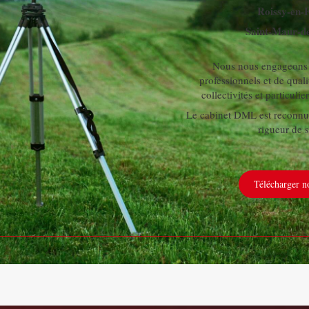
Roissy-en-
Saint-Maur-de
Nous nous engageons à
professionnels et de quali
collectivités et particulier
Le cabinet DML est reconnu
rigueur de s
Télécharger no