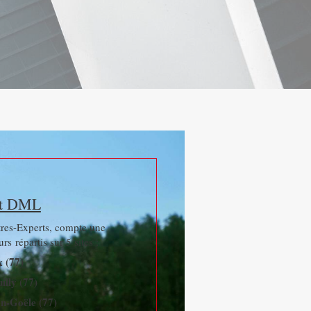
et DML
res-Experts, compte une
rs répartis sur 5 sites :
 (77)
illy (77)
n-Goële (77)