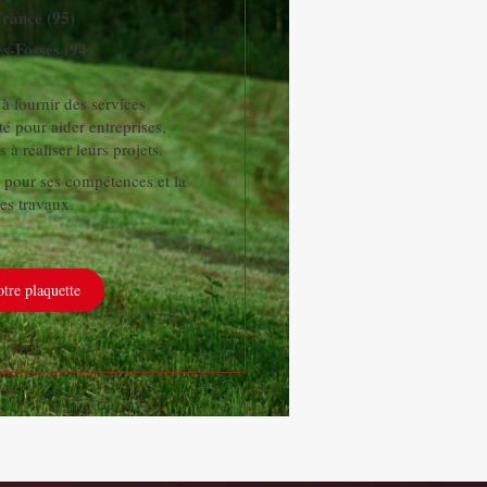
France (95)
s-Fossés (94)
 fournir des services
té pour aider entreprises,
s à réaliser leurs projets.
 pour ses compétences et la
es travaux.
tre plaquette