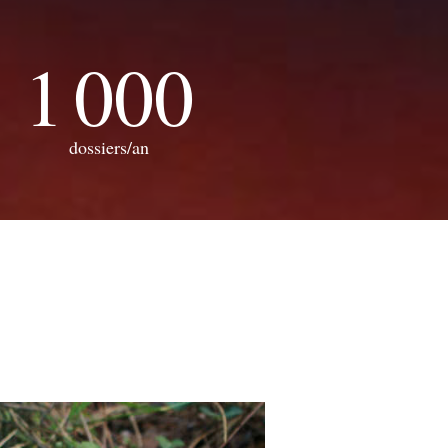
1 000
dossiers/an